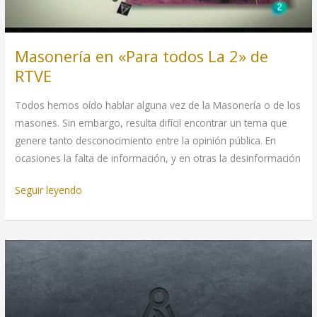
Masonería en «Para todos La 2» de
RTVE
Todos hemos oído hablar alguna vez de la Masonería o de los
masones. Sin embargo, resulta difícil encontrar un tema que
genere tanto desconocimiento entre la opinión pública. En
ocasiones la falta de información, y en otras la desinformación
Masonería
Seguir leyendo
en
«Para
todos
La
2»
de
RTVE