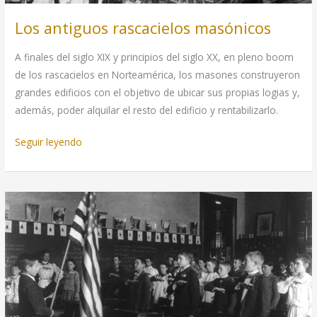
Los antiguos rascacielos masónicos
A finales del siglo XIX y principios del siglo XX, en pleno boom
de los rascacielos en Norteamérica, los masones construyeron
grandes edificios con el objetivo de ubicar sus propias logias y,
además, poder alquilar el resto del edificio y rentabilizarlo.
Los
Seguir leyendo
antiguos
rascacielos
masónicos