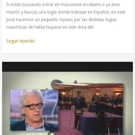
Si estás buscando entrar en masonería en Miami o ya eres
masón y buscas una logia donde trabajar en Español, en este
post hacemos un pequeño repaso por las distintas logias
masónicas de habla hispana en este área del
Masonería
Seguir leyendo
en
Miami:
logias
que
trabajan
en
español