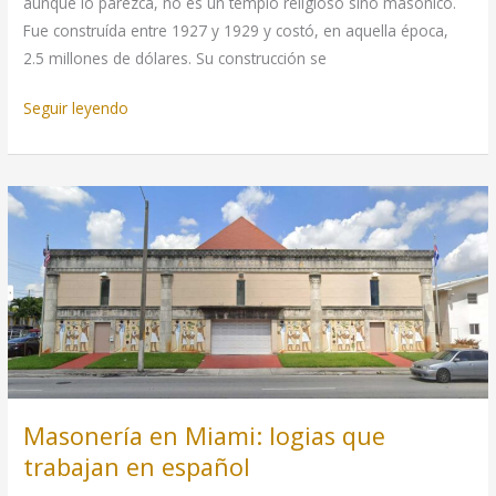
aunque lo parezca, no es un templo religioso sino masónico.
Fue construída entre 1927 y 1929 y costó, en aquella época,
2.5 millones de dólares. Su construcción se
Catedral
Seguir leyendo
masónica
en
Indianápolis
(EEUU)
Masonería en Miami: logias que
trabajan en español