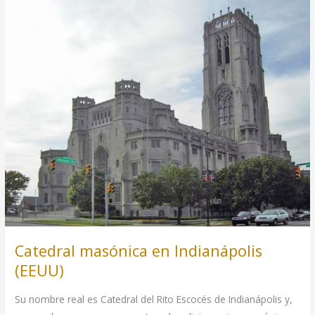
aire
libre
en
Brasil
Catedral masónica en Indianápolis
(EEUU)
Su nombre real es Catedral del Rito Escocés de Indianápolis y,