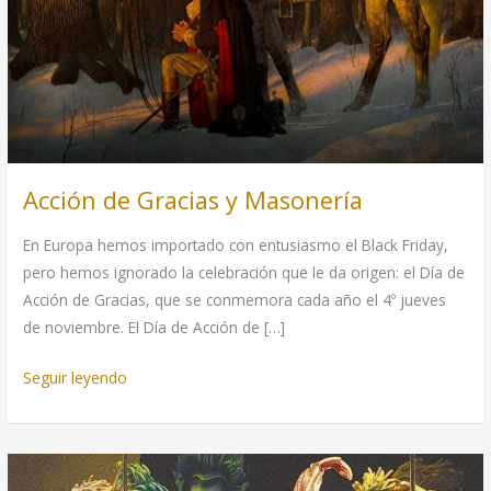
Acción de Gracias y Masonería
En Europa hemos importado con entusiasmo el Black Friday,
pero hemos ignorado la celebración que le da origen: el Día de
Acción de Gracias, que se conmemora cada año el 4º jueves
de noviembre. El Día de Acción de […]
Acción
Seguir leyendo
de
Gracias
y
Masonería