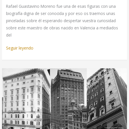
Rafael Guastavino Moreno fue una de esas figuras con una
biografía digna de ser conocida y por eso os traemos unas
pinceladas sobre él esperando despertar vuestra curiosidad
sobre este maestro de obras nacido en Valencia a mediados
del
Guastavino,
Seguir leyendo
el
arquitecto
y
¿masón?
español
que
triunfó
en
Norteamérica