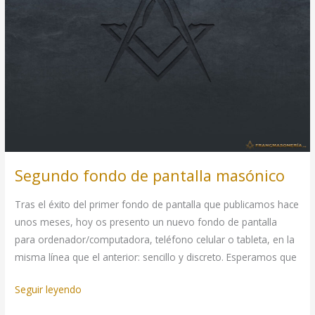
Segundo fondo de pantalla masónico
Tras el éxito del primer fondo de pantalla que publicamos hace
unos meses, hoy os presento un nuevo fondo de pantalla
para ordenador/computadora, teléfono celular o tableta, en la
misma línea que el anterior: sencillo y discreto. Esperamos que
Segundo
Seguir leyendo
fondo