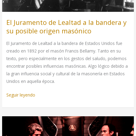
El Juramento de Lealtad a la bandera y
su posible origen masónico
El Juramento de Lealtad a la bandera de Estados Unidos fue
creado en 1892 por el masón Francis Bellamy. Tanto en su
texto, pero especialmente en los gestos del saludo, podemos
encontrar posibles influencias masónicas. Algo lógico debido a
la gran influencia social y cultural de la masonería en Estados
Unidos en aquella época.
El
Seguir leyendo
Juramento
de
Lealtad
a
la