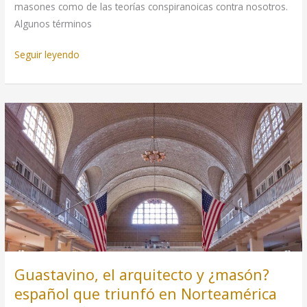
masones como de las teorías conspiranoicas contra nosotros.
Algunos términos
Los
Seguir leyendo
masones
–
Murga
Queso
Magro
(Uruguay)
Guastavino, el arquitecto y ¿masón?
español que triunfó en Norteamérica