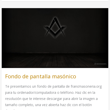
de
pantalla
masónico
Fondo de pantalla masónico
Te presentamos un fondo de pantalla de francmasoneria.org
para tu ordenador/computadora o teléfono. Haz clic en la
resolución que te interese descargar para abrir la imagen a
tamaño completo, una vez abierta haz clic con el botón