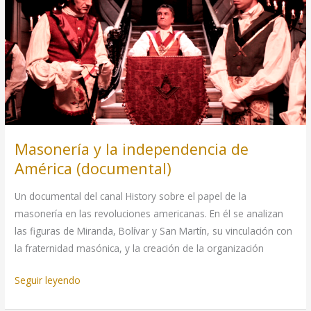
bandera
y
su
posible
origen
masónico
Masonería y la independencia de
América (documental)
Un documental del canal History sobre el papel de la
masonería en las revoluciones americanas. En él se analizan
las figuras de Miranda, Bolívar y San Martín, su vinculación con
la fraternidad masónica, y la creación de la organización
Masonería
Seguir leyendo
y