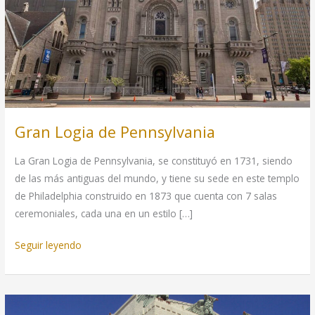
Gran Logia de Pennsylvania
La Gran Logia de Pennsylvania, se constituyó en 1731, siendo
de las más antiguas del mundo, y tiene su sede en este templo
de Philadelphia construido en 1873 que cuenta con 7 salas
ceremoniales, cada una en un estilo […]
Gran
Seguir leyendo
Logia
de
Pennsylvania