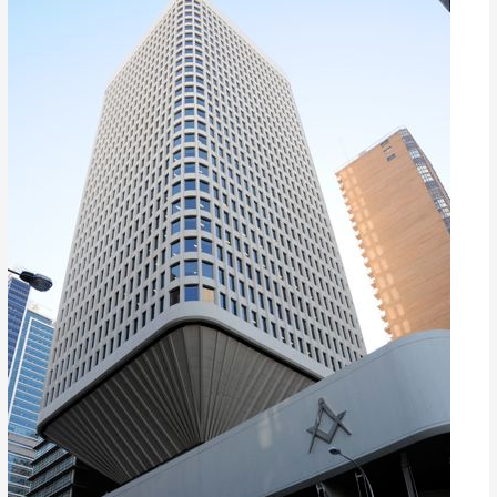
en
Miami,
FL
(USA)