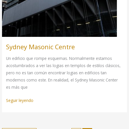
Sydney Masonic Centre
Un edificio que rompe esquemas. Normalmente estamos
acostumbrados a ver las logias en templos de estilos clásicos,
pero no es tan común encontrar logias en edificios tan
modernos como este. En realidad, el Sydney Masonic Center
es más que
Sydney
Seguir leyendo
Masonic
Centre